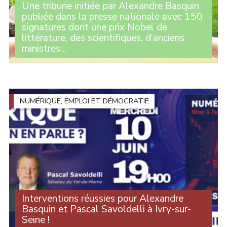
Une tribune initiée par Alexandre Basquin
publiée dans la presse nationale avec 150
signatures dont une prix Nobel de
littérature, des scientifiques, d’anciens
ministres...
Initiée par le sénateur Alexandre Basquin, la tribune
parue ce jeudi dans la presse nationale remet
profondément en cause le développement effréné de
l’intelligence artificielle générative voulu par (...)
NUMÉRIQUE, EMPLOI ET DÉMOCRATIE
Interventions réussies pour Alexandre
Basquin et Pascal Savoldelli à Ivry-sur-
Seine !