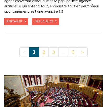
agent conversationnel alimenté par une intelligence
artificielle qui entend tout, enregistre tout et peut réagir
spontanément, est une avancée (...)
PARTAGER
LIRE LA SUITE
<
1
…
2
3
5
>