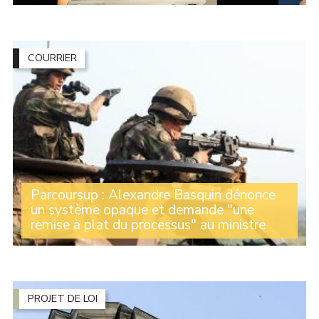
Michelle Gréaume et Alexandre Basquin étaient
présents au congrès de l’Association des maires ruraux
du Nord qui s’est tenu ce jeudi 25 juin à Wallers avec
des dizaines d’élus des communes adhérentes (...)
COURRIER
Parcoursup : Alexandre Basquin dénonce
un système opaque et demande "une
remise à plat du processus" au ministre
Refus des premiers choix, y compris en cas de bons
résultats scolaires, propositions loin du domicile alors
que des filières sur place existent, biais socioculturels
de la plateforme, opacité des (...)
PROJET DE LOI