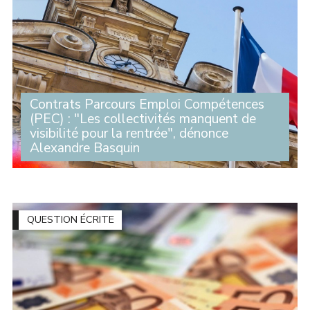
Contrats Parcours Emploi Compétences
(PEC) : "Les collectivités manquent de
visibilité pour la rentrée", dénonce
Alexandre Basquin
Alerté par plusieurs maires du département du Nord
alors que la rentrée de septembre approche, Alexandre
Basquin a interpellé le ministre du Travail, Jean-Pierre
Farandou, par courrier sur l’avenir (...)
QUESTION ÉCRITE