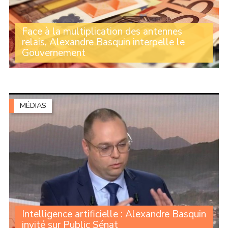
Face à la multiplication des antennes
relais, Alexandre Basquin interpelle le
Gouvernement
Selon l’Agence nationale des fréquences (ANFR), les
antennes-relais ont augmenté de près de 21 % dans le
Nord et dans le Pas-de-Calais de près de 25 % en cinq
ans, « soit 664 sites mobiles (...)
MÉDIAS
Intelligence artificielle : Alexandre Basquin
invité sur Public Sénat