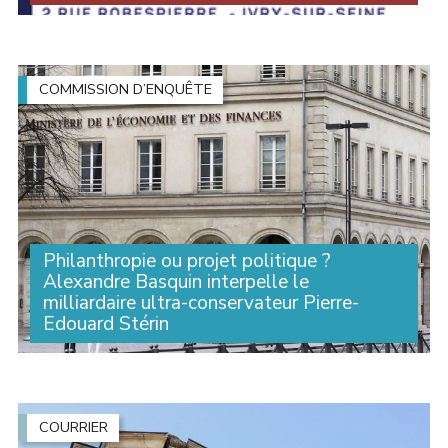
Alexandre Basquin était conférence au côté du
sénateur Pascal Savoldelli ce 10 juin à l’espace
Robespierre à Ivry-sur-Seine pour la présentation de
son livre "Numérique : Stop à l’exploitation !" Les (...)
COMMISSION D’ENQUÊTE
Philanthropie ou projet politique ?
Alexandre Basquin interpelle le
milliardaire ultra-conservateur Pierre-
Edouard Stérin
La commission d’enquête sénatoriale, dont Alexandre
Basquin est le vice-président, est arrivée ce jeudi 4 juin
à un moment clé avec l’audition de Pierre-Édouard
Stérin. Pour rappel, cette commission (...)
COURRIER