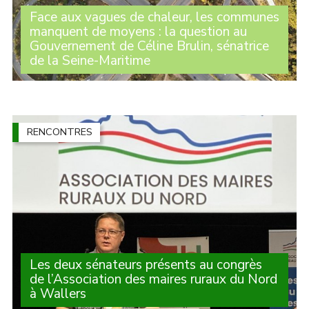
Face aux vagues de chaleur, les communes
manquent de moyens : la question au
Gouvernement de Céline Brulin, sénatrice
de la Seine-Maritime
Lors des Questions au Gouvernement, la sénatrice
Céline Brulin est revenue sur la forte diminution du
Fonds vert et le manque de moyens qui empêchent les
communes d’agir comme elles le souhaiteraient (...)
RENCONTRES
Les deux sénateurs présents au congrès
de l’Association des maires ruraux du Nord
à Wallers