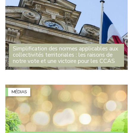
Simplification des normes applicables aux
collectivités territoriales : les raisons de
notre vote et une victoire pour les CCAS
Oui, la norme peut peser sur l’activité des collectivités
territoriales mais elle peut aussi les protéger et garantir
leur bon fonctionnement. La nécessaire simplification
administrative ne doit pas (...)
MÉDIAS