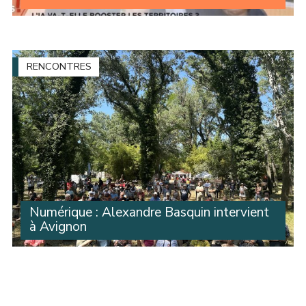
L’IA est-elle un atout pour les territoires ? Y aura-t-il
vraiment des créations d’emplois avec l’arrivée de data
centers géants financés par des capitaux étrangers ?
Que peuvent faire les élus ? (...)
RENCONTRES
Numérique : Alexandre Basquin intervient
à Avignon
Dans le cadre de la Fête de la Marseillaise, organisée
par le journal du même nom, Alexandre Basquin est
intervenu à Avignon dimanche dans le cadre d’un débat
autour du numérique et de son impact sur (...)