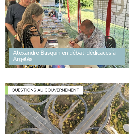
Alexandre Basquin en débat-dédicaces à
Argelès
Une centaine de personnes ont assisté à l’intervention
d’Alexandre Basquin lors du débat sur le thème du
numérique organisé par le Travailleur catalan, dans le
cadre de son festival à Argelès. À la (...)
QUESTIONS AU GOUVERNEMENT