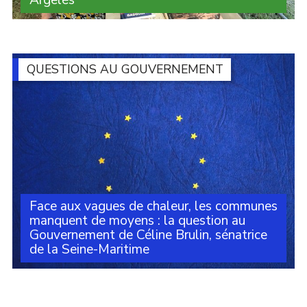
Une centaine de personnes ont assisté à l’intervention
d’Alexandre Basquin lors du débat sur le thème du
numérique organisé par le Travailleur catalan, dans le
cadre de son festival à Argelès. À la (...)
QUESTIONS AU GOUVERNEMENT
Face aux vagues de chaleur, les communes
manquent de moyens : la question au
Gouvernement de Céline Brulin, sénatrice
de la Seine-Maritime
Lors des Questions au Gouvernement, la sénatrice
Céline Brulin est revenue sur la forte diminution du
Fonds vert et le manque de moyens qui empêchent les