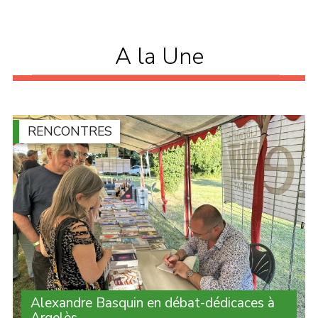
A la Une
RENCONTRES
Alexandre Basquin en débat-dédicaces à
Argelès