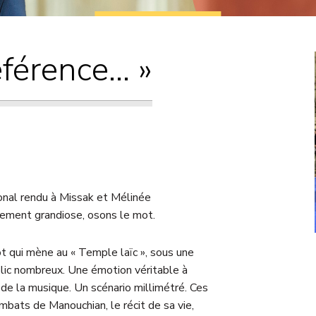
Courriers
Propositions de
éférence… »
loi
ional rendu à Missak et Mélinée
nement grandiose, osons le mot.
t qui mène au « Temple laïc », sous une
lic nombreux. Une émotion véritable à
 de la musique. Un scénario millimétré. Ces
bats de Manouchian, le récit de sa vie,