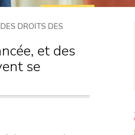
Courriers
Propositions de
 DES DROITS DES
loi
ncée, et des
vent se