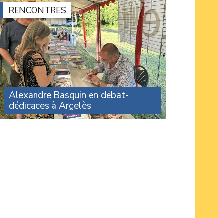
RENCONTRES
Alexandre Basquin en débat-
dédicaces à Argelès
Une centaine de personnes ont assisté à
l’intervention d’Alexandre Basquin lors du
débat sur le thème du numérique organisé par
le Travailleur catalan, dans le cadre de son
festival à Argelès. À la (...)