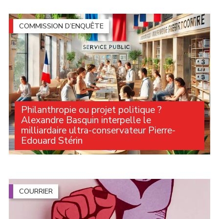
Robespierre à Ivry-sur-Seine pour la présentation de
son livre "Numérique : Stop à l’exploitation !" Les (...)
COMMISSION D’ENQUÊTE
Philanthropie ou projet politique ?
Alexandre Basquin interpelle le
milliardaire ultra-conservateur Pierre-
Edouard Stérin
La commission d’enquête sénatoriale, dont Alexandre
Basquin est le vice-président, est arrivée ce jeudi 4 juin
à un moment clé avec l’audition de Pierre-Édouard
Stérin. Pour rappel, cette commission (...)
COURRIER