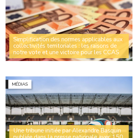
Simplification des normes applicables aux
collectivités territoriales : les raisons de
notre vote et une victoire pour les CCAS
Oui, la norme peut peser sur l’activité des collectivités
territoriales mais elle peut aussi les protéger et garantir
leur bon fonctionnement. La nécessaire simplification
administrative ne doit pas (...)
MÉDIAS
Une tribune initiée par Alexandre Basquin
publiée dans la presse nationale avec 150