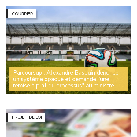
du Nord qui s’est tenu ce jeudi 25 juin à Wallers avec
des dizaines d’élus des communes adhérentes (...)
COURRIER
Parcoursup : Alexandre Basquin dénonce
un système opaque et demande "une
remise à plat du processus" au ministre
Refus des premiers choix, y compris en cas de bons
résultats scolaires, propositions loin du domicile alors
que des filières sur place existent, biais socioculturels
de la plateforme, opacité des (...)
PROJET DE LOI