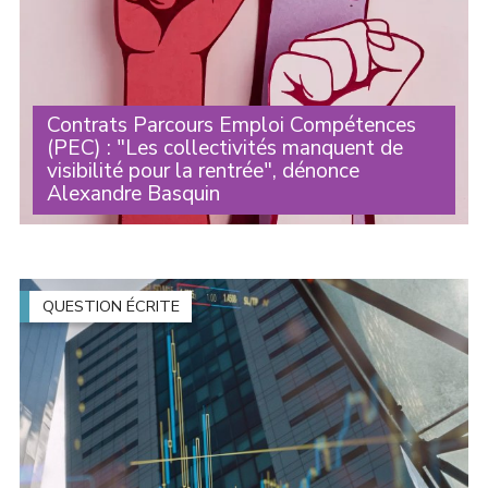
Contrats Parcours Emploi Compétences
(PEC) : "Les collectivités manquent de
visibilité pour la rentrée", dénonce
Alexandre Basquin
Alerté par plusieurs maires du département du Nord
alors que la rentrée de septembre approche, Alexandre
Basquin a interpellé le ministre du Travail, Jean-Pierre
Farandou, par courrier sur l’avenir (...)
QUESTION ÉCRITE