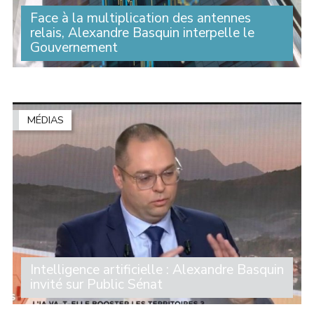
Face à la multiplication des antennes
relais, Alexandre Basquin interpelle le
Gouvernement
Selon l’Agence nationale des fréquences (ANFR), les
antennes-relais ont augmenté de près de 21 % dans le
Nord et dans le Pas-de-Calais de près de 25 % en cinq
ans, « soit 664 sites mobiles (...)
MÉDIAS
Intelligence artificielle : Alexandre Basquin
invité sur Public Sénat
L’IA est-elle un atout pour les territoires ? Y aura-t-il