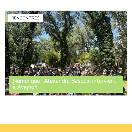
vraiment des créations d’emplois avec l’arrivée de data
centers géants financés par des capitaux étrangers ?
Que peuvent faire les élus ? (...)
RENCONTRES
Numérique : Alexandre Basquin intervient
à Avignon
Dans le cadre de la Fête de la Marseillaise, organisée
par le journal du même nom, Alexandre Basquin est
intervenu à Avignon dimanche dans le cadre d’un débat
autour du numérique et de son impact sur (...)