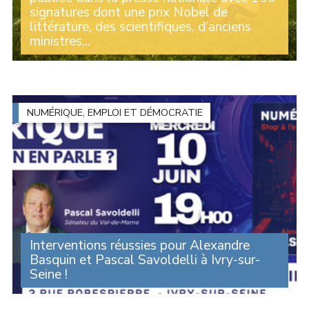
signatures dont une prix Nobel de
littérature, des scientifiques, d’anciens
ministres...
Initiée par le sénateur Alexandre Basquin, la tribune
parue ce jeudi dans la presse nationale remet
profondément en cause le développement effréné de
l’intelligence artificielle générative voulu par (...)
NUMÉRIQUE, EMPLOI ET DÉMOCRATIE
Interventions réussies pour Alexandre
Basquin et Pascal Savoldelli à Ivry-sur-
Seine !
Alexandre Basquin était conférence au côté du
sénateur Pascal Savoldelli ce 10 juin à l’espace