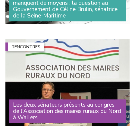
manquent de moyens : la question au
Gouvernement de Céline Brulin, sénatrice
de la Seine-Maritime
Lors des Questions au Gouvernement, la sénatrice
Céline Brulin est revenue sur la forte diminution du
Fonds vert et le manque de moyens qui empêchent les
communes d’agir comme elles le souhaiteraient (...)
RENCONTRES
Les deux sénateurs présents au congrès
de l’Association des maires ruraux du Nord
à Wallers
Michelle Gréaume et Alexandre Basquin étaient
présents au congrès de l’Association des maires ruraux