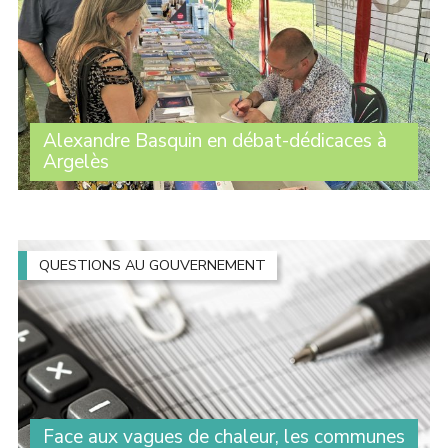
Alexandre Basquin en débat-dédicaces à
Argelès
Une centaine de personnes ont assisté à l’intervention
d’Alexandre Basquin lors du débat sur le thème du
numérique organisé par le Travailleur catalan, dans le
cadre de son festival à Argelès. À la (...)
QUESTIONS AU GOUVERNEMENT
Face aux vagues de chaleur, les communes