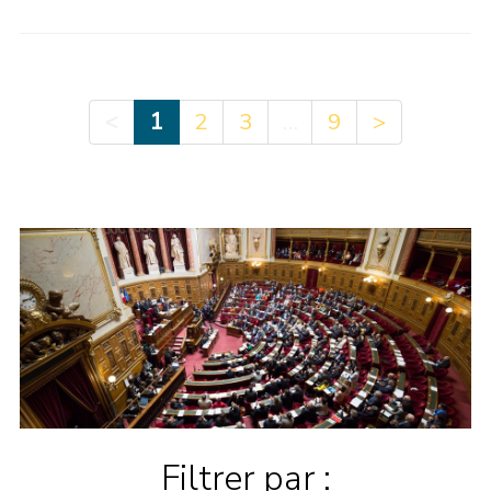
<
1
…
2
3
9
>
Filtrer par :