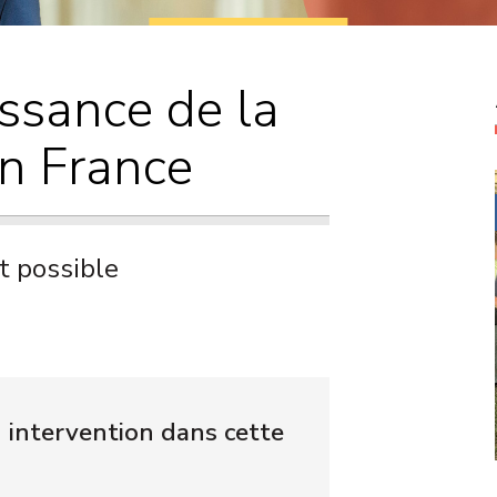
Courriers
Propositions de
issance de la
loi
en France
st possible
n intervention dans cette