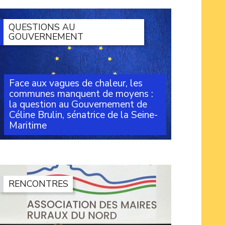
débat sur le thème du numérique organisé par
le Travailleur catalan, dans le cadre de son
festival à Argelès. À la (...)
QUESTIONS AU
GOUVERNEMENT
Face aux vagues de chaleur, les
communes manquent de moyens :
la question au Gouvernement de
Céline Brulin, sénatrice de la Seine-
Maritime
Lors des Questions au Gouvernement, la
sénatrice Céline Brulin est revenue sur la forte
diminution du Fonds vert et le manque de
moyens qui empêchent les communes d’agir
comme elles le souhaiteraient (...)
RENCONTRES