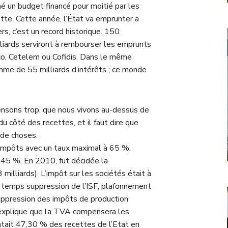
né un budget financé pour moitié par les
ette. Cette année, l’État va emprunter a
rs, c’est un record historique. 150
illiards serviront à rembourser les emprunts
nco, Cetelem ou Cofidis. Dans le même
omme de 55 milliards d’intérêts ; ce monde
nsons trop, que nous vivons au-dessus de
 côté des recettes, et il faut dire que
 de choses.
 d’impôts avec un taux maximal à 65 %,
 45 %. En 2010, fut décidée la
milliards). L’impôt sur les sociétés était à
 temps suppression de l’ISF, plafonnement
uppression des impôts de production
s explique que la TVA compensera les
tait 47,30 % des recettes de l’Etat en