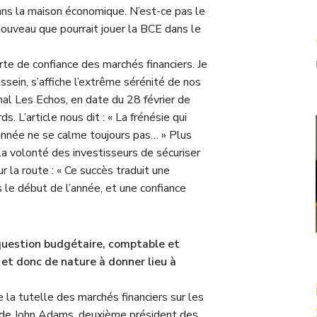
dans la maison économique. N’est-ce pas le
ouveau que pourrait jouer la BCE dans le
e de confiance des marchés financiers. Je
ssein, s’affiche l’extrême sérénité de nos
urnal Les Echos, en date du 28 février de
s. L’article nous dit : « La frénésie qui
’année ne se calme toujours pas… » Plus
 la volonté des investisseurs de sécuriser
 la route : « Ce succès traduit une
 le début de l’année, et une confiance
 question budgétaire, comptable et
 et donc de nature à donner lieu à
e la tutelle des marchés financiers sur les
on de John Adams, deuxième président des