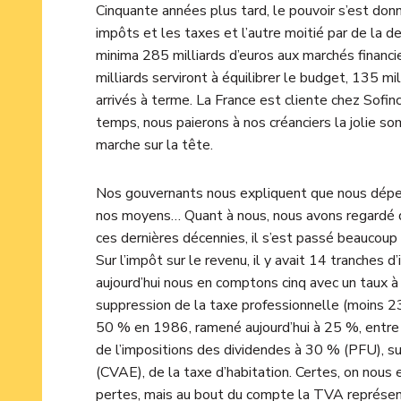
Cinquante années plus tard, le pouvoir s’est don
impôts et les taxes et l’autre moitié par de la d
minima 285 milliards d’euros aux marchés financie
milliards serviront à équilibrer le budget, 135 m
arrivés à terme. La France est cliente chez Sofi
temps, nous paierons à nos créanciers la jolie s
marche sur la tête.
Nos gouvernants nous expliquent que nous dépe
nos moyens… Quant à nous, nous avons regardé du
ces dernières décennies, il s’est passé beaucoup
Sur l’impôt sur le revenu, il y avait 14 tranches
aujourd’hui nous en comptons cinq avec un taux à
suppression de la taxe professionnelle (moins 23 
50 % en 1986, ramené aujourd’hui à 25 %, entre
de l’impositions des dividendes à 30 % (PFU), s
(CVAE), de la taxe d’habitation. Certes, on nou
pertes, mais au bout du compte la TVA représen