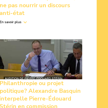
ne pas nourrir un discours
anti-état
En savoir plus
Philanthropie ou projet
politique? Alexandre Basquin
interpelle Pierre-Édouard
Stérin en commission