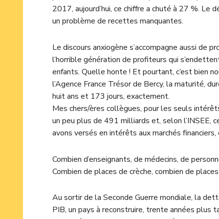
2017, aujourd’hui, ce chiffre a chuté à 27 %. Le d
un problème de recettes manquantes.
Le discours anxiogène s’accompagne aussi de pro
l’horrible génération de profiteurs qui s’endetten
enfants. Quelle honte ! Et pourtant, c’est bien n
l’Agence France Trésor de Bercy, la maturité, dur
huit ans et 173 jours, exactement.
Mes chers/ères collègues, pour les seuls intérê
un peu plus de 491 milliards et, selon l’INSEE, 
avons versés en intérêts aux marchés financiers,
Combien d’enseignants, de médecins, de person
Combien de places de crèche, combien de places à
Au sortir de la Seconde Guerre mondiale, la dett
PIB, un pays à reconstruire, trente années plus t