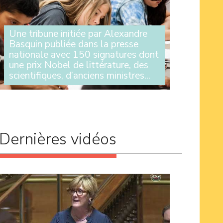
Une tribune initiée par Alexandre
Basquin publiée dans la presse
nationale avec 150 signatures dont
une prix Nobel de littérature, des
scientifiques, d’anciens ministres...
Initiée par le sénateur Alexandre Basquin, la
tribune parue ce jeudi dans la presse nationale
remet profondément en cause le
développement effréné de l’intelligence
artificielle générative voulu par (...)
Dernières vidéos