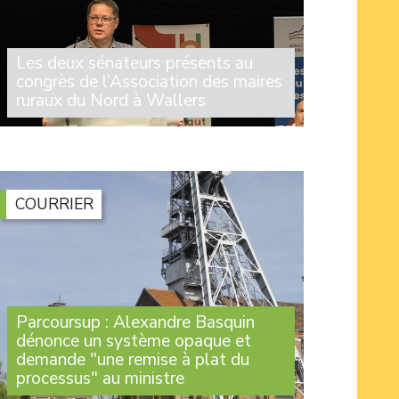
Les deux sénateurs présents au
congrès de l’Association des maires
ruraux du Nord à Wallers
Michelle Gréaume et Alexandre Basquin
étaient présents au congrès de l’Association
des maires ruraux du Nord qui s’est tenu ce
jeudi 25 juin à Wallers avec des dizaines
d’élus des communes adhérentes (...)
COURRIER
Parcoursup : Alexandre Basquin
dénonce un système opaque et
demande "une remise à plat du
processus" au ministre