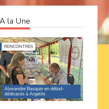
A la Une
RENCONTRES
Alexandre Basquin en débat-
dédicaces à Argelès
Une centaine de personnes ont assisté à
l’intervention d’Alexandre Basquin lors du