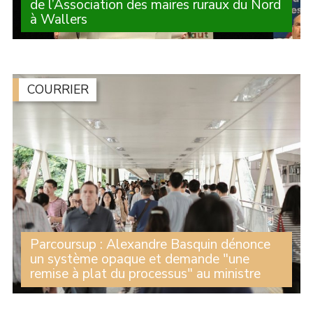
de l’Association des maires ruraux du Nord
à Wallers
Michelle Gréaume et Alexandre Basquin étaient
présents au congrès de l’Association des maires ruraux
du Nord qui s’est tenu ce jeudi 25 juin à Wallers avec
des dizaines d’élus des communes adhérentes (...)
COURRIER
Parcoursup : Alexandre Basquin dénonce
un système opaque et demande "une
remise à plat du processus" au ministre
Refus des premiers choix, y compris en cas de bons
résultats scolaires, propositions loin du domicile alors