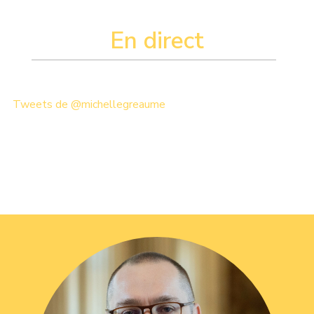
En direct
Tweets de @michellegreaume