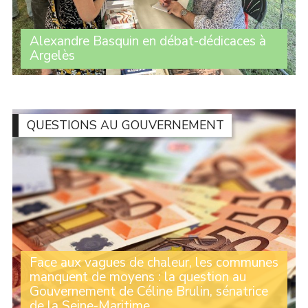
Alexandre Basquin en débat-dédicaces à
Argelès
Une centaine de personnes ont assisté à l’intervention
d’Alexandre Basquin lors du débat sur le thème du
numérique organisé par le Travailleur catalan, dans le
cadre de son festival à Argelès. À la (...)
QUESTIONS AU GOUVERNEMENT
Face aux vagues de chaleur, les communes
manquent de moyens : la question au
Gouvernement de Céline Brulin, sénatrice
de la Seine-Maritime