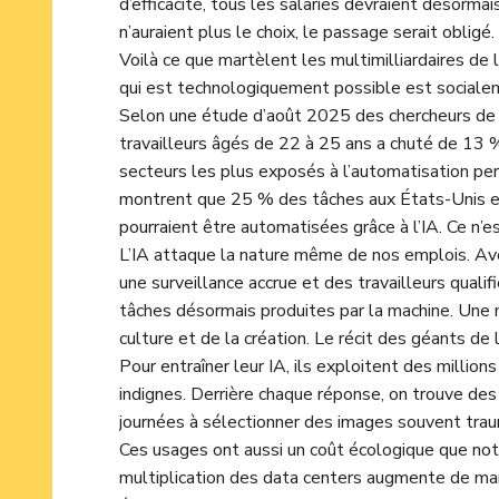
d’efficacité, tous les salariés devraient désormais
n’auraient plus le choix, le passage serait obligé.
Voilà ce que martèlent les multimilliardaires de l
qui est technologiquement possible est socialem
Selon une étude d’août 2025 des chercheurs de l’
travailleurs âgés de 22 à 25 ans a chuté de 13 
secteurs les plus exposés à l’automatisation per
montrent que 25 % des tâches aux États-Unis et
pourraient être automatisées grâce à l’IA. Ce n’e
L’IA attaque la nature même de nos emplois. Ave
une surveillance accrue et des travailleurs qualif
tâches désormais produites par la machine. Une
culture et de la création. Le récit des géants de l
Pour entraîner leur IA, ils exploitent des million
indignes. Derrière chaque réponse, on trouve d
journées à sélectionner des images souvent trau
Ces usages ont aussi un coût écologique que not
multiplication des data centers augmente de ma