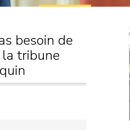
Courriers
Propositions de
E
loi
as besoin de
 la tribune
quin