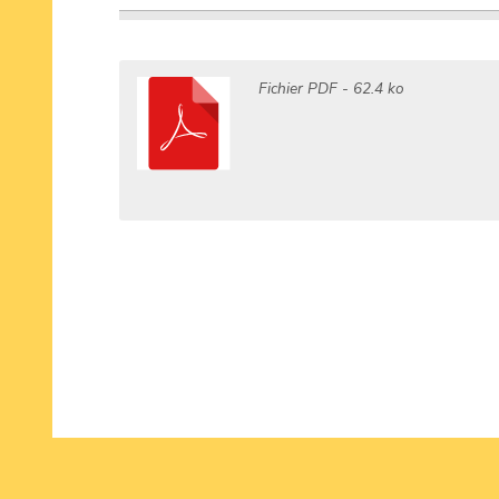
Fichier
PDF
- 62.4 ko