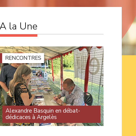
A la Une
RENCONTRES
Alexandre Basquin en débat-
dédicaces à Argelès
Une centaine de personnes ont assisté à
l’intervention d’Alexandre Basquin lors du