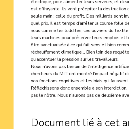
électrique, pour alimenter leurs serveurs, et d’eau
est effrayante. Ils vont précipiter la destruction
seule main : celle du profit. Des milliards sont in
quel prix. Il est temps d’arrêter la course folle
nous comme les luddites, ces ouvriers du textile 
leurs machines pour préserver leurs emplois et leu
être sanctuarisée à ce qui fait sens et bien commu
réchauffement climatique… Bien loin des requêtes
qu’accentuer la pression sur les travailleurs.
Nous n’avons pas besoin de l’intelligence artifici
chercheurs du MIT ont montré l’impact négatif d
nos fonctions cognitives et les biais qui fausse
Réfléchissons donc ensemble à son interdiction. Ne
pas le nôtre. Nous n’aurons pas de deuxième aven
Document lié à cet ar