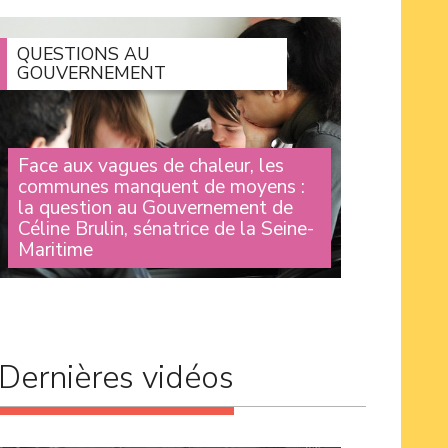
débat sur le thème du numérique organisé par
le Travailleur catalan, dans le cadre de son
festival à Argelès. À la (...)
QUESTIONS AU
GOUVERNEMENT
Face aux vagues de chaleur, les
communes manquent de moyens :
la question au Gouvernement de
Céline Brulin, sénatrice de la Seine-
Maritime
Lors des Questions au Gouvernement, la
sénatrice Céline Brulin est revenue sur la forte
diminution du Fonds vert et le manque de
moyens qui empêchent les communes d’agir
comme elles le souhaiteraient (...)
Dernières vidéos