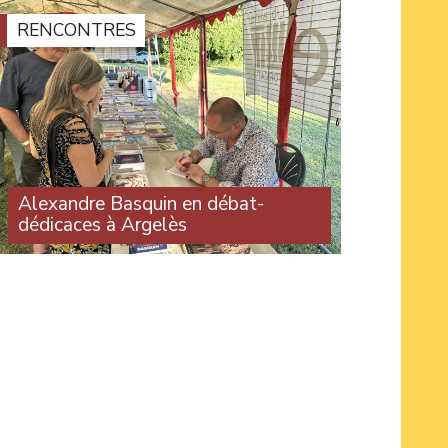
RENCONTRES
Alexandre Basquin en débat-
dédicaces à Argelès
Une centaine de personnes ont assisté à
l’intervention d’Alexandre Basquin lors du
débat sur le thème du numérique organisé par
le Travailleur catalan, dans le cadre de son
festival à Argelès. À la (...)