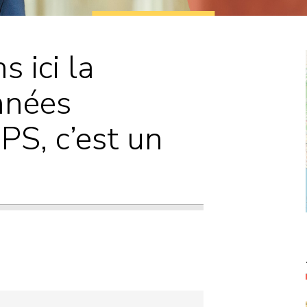
Courriers
Propositions de
 ici la
loi
nnées
PS, c’est un