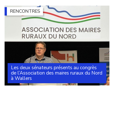
Fonds vert et le manque de moyens qui empêchent les
communes d’agir comme elles le souhaiteraient (...)
RENCONTRES
Les deux sénateurs présents au congrès
de l’Association des maires ruraux du Nord
à Wallers
Michelle Gréaume et Alexandre Basquin étaient
présents au congrès de l’Association des maires ruraux
du Nord qui s’est tenu ce jeudi 25 juin à Wallers avec
des dizaines d’élus des communes adhérentes (...)