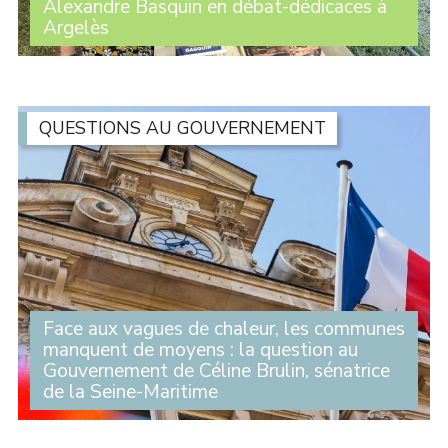
Alexandre Basquin en débat-dédicaces à
Argelès
Une centaine de personnes ont assisté à l’intervention
d’Alexandre Basquin lors du débat sur le thème du
numérique organisé par le Travailleur catalan, dans le
cadre de son festival à Argelès. À la (...)
QUESTIONS AU GOUVERNEMENT
Face aux vagues de chaleur, les communes
manquent de moyens : la question au
Gouvernement de Céline Brulin, sénatrice
de la Seine-Maritime
Lors des Questions au Gouvernement, la sénatrice
Céline Brulin est revenue sur la forte diminution du