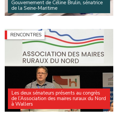
Gouvernement de Céline Brulin, sénatrice
de la Seine-Maritime
Lors des Questions au Gouvernement, la sénatrice
Céline Brulin est revenue sur la forte diminution du
Fonds vert et le manque de moyens qui empêchent les
communes d’agir comme elles le souhaiteraient (...)
RENCONTRES
Les deux sénateurs présents au congrès
de l’Association des maires ruraux du Nord
à Wallers
Michelle Gréaume et Alexandre Basquin étaient
présents au congrès de l’Association des maires ruraux