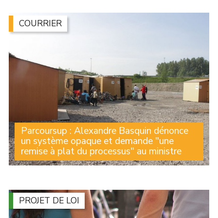
du Nord qui s’est tenu ce jeudi 25 juin à Wallers avec
des dizaines d’élus des communes adhérentes (...)
COURRIER
Parcoursup : Alexandre Basquin dénonce
un système opaque et demande "une
remise à plat du processus" au ministre
Refus des premiers choix, y compris en cas de bons
résultats scolaires, propositions loin du domicile alors
que des filières sur place existent, biais socioculturels
de la plateforme, opacité des (...)
PROJET DE LOI