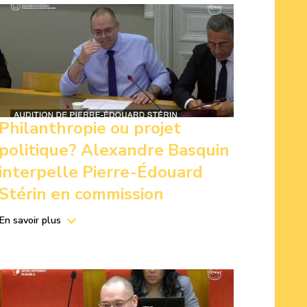
Philanthropie ou projet
politique? Alexandre Basquin
interpelle Pierre-Édouard
Stérin en commission
En savoir plus