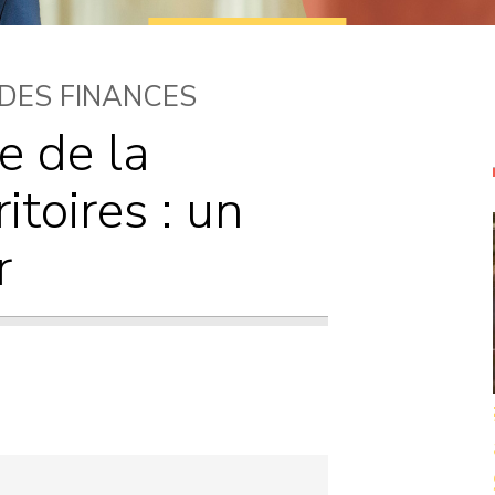
Courriers
Propositions de
 DES FINANCES
loi
e de la
itoires : un
r