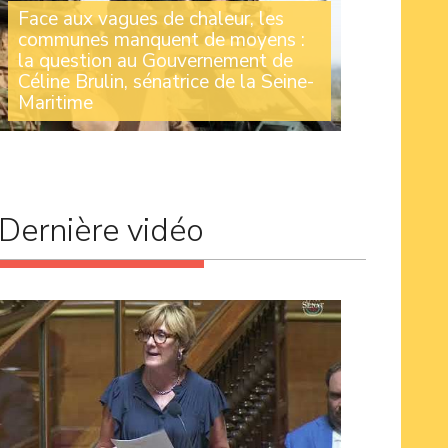
Face aux vagues de chaleur, les
communes manquent de moyens :
la question au Gouvernement de
Céline Brulin, sénatrice de la Seine-
Maritime
Lors des Questions au Gouvernement, la
sénatrice Céline Brulin est revenue sur la forte
diminution du Fonds vert et le manque de
moyens qui empêchent les communes d’agir
comme elles le souhaiteraient (...)
Dernière vidéo