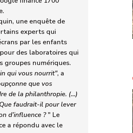
 Google finance 1700
e.
quin, une enquête de
rtains experts qui
écrans par les enfants
 pour des laboratoires qui
ds groupes numériques.
ain qui vous nourrit"
, a
oupçonne que vos
 de la philanthropie. (...)
Que faudrait-il pour lever
on d’influence ?
" Le
ce a répondu avec le