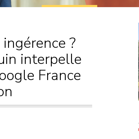
Courriers
Propositions de
loi
 ingérence ?
in interpelle
Google France
ion