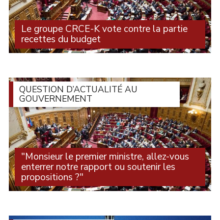
Le groupe CRCE-K vote contre la partie
recettes du budget
Poursuivant la ligne Attal–Barnier–Bayrou–Lecornu, la
droite majoritaire au Sénat engage le pays dans un (...)
QUESTION D’ACTUALITÉ AU
GOUVERNEMENT
"Monsieur le premier ministre, allez-vous
enterrer notre rapport ou soutenir les
propositions ?"
4 mois après le rapport de la commission d'enquête sur
les 211 milliards d'euros d'aides publiques (...)