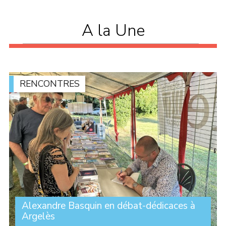
A la Une
RENCONTRES
Alexandre Basquin en débat-dédicaces à
Argelès