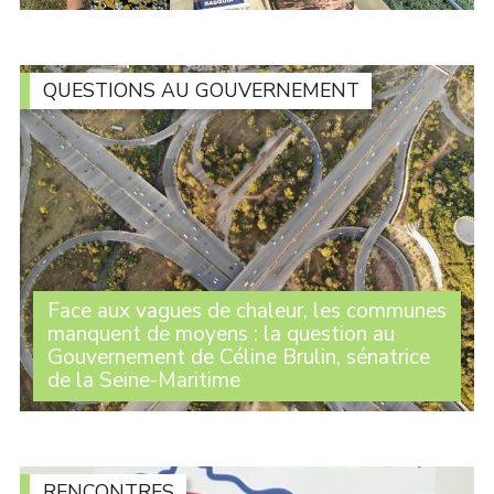
Une centaine de personnes ont assisté à l’intervention
d’Alexandre Basquin lors du débat sur le thème du
numérique organisé par le Travailleur catalan, dans le
cadre de son festival à Argelès. À la (...)
QUESTIONS AU GOUVERNEMENT
Face aux vagues de chaleur, les communes
manquent de moyens : la question au
Gouvernement de Céline Brulin, sénatrice
de la Seine-Maritime
Lors des Questions au Gouvernement, la sénatrice
Céline Brulin est revenue sur la forte diminution du
Fonds vert et le manque de moyens qui empêchent les
communes d’agir comme elles le souhaiteraient (...)
RENCONTRES