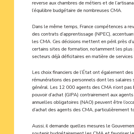
reverse aux chambres de métiers et de l’artisanat
l’équilibre budgétaire de nombreuses CMA.
Dans le même temps, France compétences a revu 
des contrats d’apprentissage (NPEC), accentuant
les CMA. Ces décisions mettent en péril près d’un
certains sites de formation, notamment les plus
secteurs déjà déficitaires en matière de services 
Les choix financiers de l’État ont également des e
rémunérations des personnels dont les salaires 
général. Les 12 000 agents des CMA n’ont pas bé
pouvoir d’achat (GIPA) contrairement aux agents 
annuelles obligatoires (NAO) peuvent être l’occas
d’achat des agents des CMA, particulièrement tou
Aussi, il demande quelles mesures le Gouvernem
soutenir budgétairement les CMA et favoriser le 