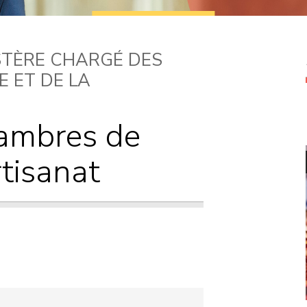
Courriers
Propositions de
STÈRE CHARGÉ DES
loi
E ET DE LA
hambres de
rtisanat