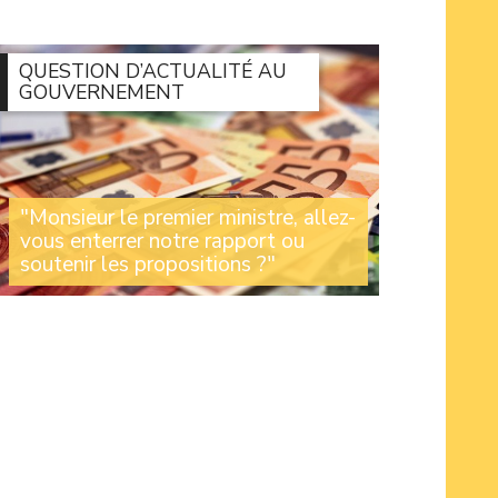
Alexandre Basquin ont alerté les maires et
élus locaux sur les (...)
QUESTION D’ACTUALITÉ AU
GOUVERNEMENT
"Monsieur le premier ministre, allez-
vous enterrer notre rapport ou
soutenir les propositions ?"
4 mois après le rapport de la commission
d'enquête sur les 211 milliards d'euros d'aides
publiques (...)