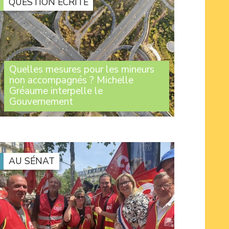
QUESTION ÉCRITE
Quelles mesures pour les mineurs
non accompagnés ? Michelle
Gréaume interpelle le
Gouvernement
Lorsque leur minorité est contestée, de
nombreux jeunes se retrouvent sans solution
d'hébergement. Face à cette situation,
Michelle Gréaume a interrogé le
Gouvernement sur les garanties apportées (...)
AU SÉNAT