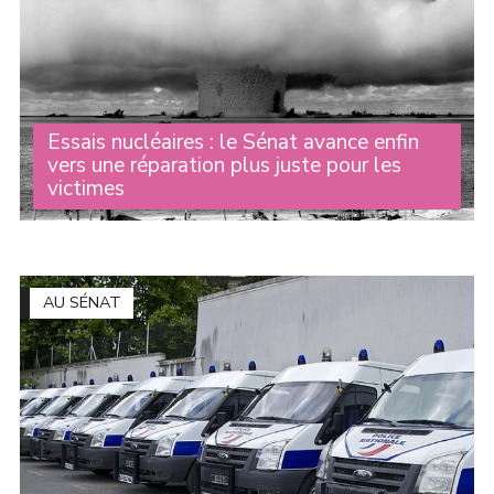
Essais nucléaires : le Sénat avance enfin
vers une réparation plus juste pour les
victimes
Pendant des décennies, des milliers de personnes ont
été exposées aux conséquences des essais nucléaires
français menés en Algérie puis en Polynésie française.
Beaucoup ont développé des maladies graves (...)
AU SÉNAT