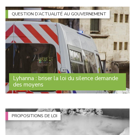
controverses et de mobilisation syndicales, le Sénat a
adopté un texte qui autorise les (...)
QUESTION D’ACTUALITÉ AU GOUVERNEMENT
Lyhanna : briser la loi du silence demande
des moyens
Des milliers de personnes se sont rassemblées devant
les tribunaux pour dire une chose simple : nous voulons
briser la loi du silence et construire une société qui
protège réellement les (...)
PROPOSITIONS DE LOI