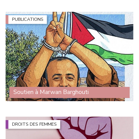
relatif au développement des transports est prévu le 28
avril prochain, le Sénat a entamé l'examen du texte et
adopté plusieurs (...)
PUBLICATIONS
Soutien à Marwan Barghouti
Nous apprenons que Marwan Barghouti, prisonnier
politique palestinien incarcéré depuis plus de vingt ans,
se trouve aujourd’hui en danger immédiat suite à une
escalade de torture menée par ses (...)
DROITS DES FEMMES