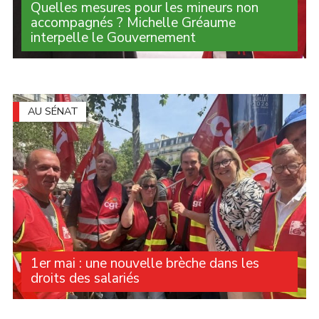
Quelles mesures pour les mineurs non
accompagnés ? Michelle Gréaume
interpelle le Gouvernement
Lorsque leur minorité est contestée, de nombreux
jeunes se retrouvent sans solution d'hébergement. Face
à cette situation, Michelle Gréaume a interrogé le
Gouvernement sur les garanties apportées (...)
AU SÉNAT
1er mai : une nouvelle brèche dans les
droits des salariés
Au printemps dernier, la question du travail le 1er mai a
occupé le débat public. Après plusieurs mois de