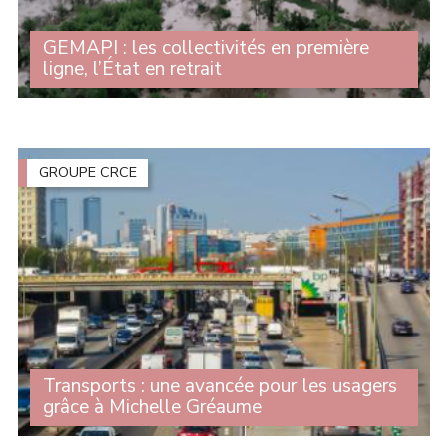
GEMAPI : les collectivités en première
ligne, l’État en retrait
Le 7 avril dernier, le Sénat examinait la proposition de
loi visant à instaurer une gouvernance claire, juste et
solidaire pour le GEMAPI (gestion des milieux
aquatiques et prévention des (...)
GROUPE CRCE
Transports : une avancée pour les usagers
grâce à Michelle Gréaume
Alors que le scrutin solennel sur le projet de loi-cadre