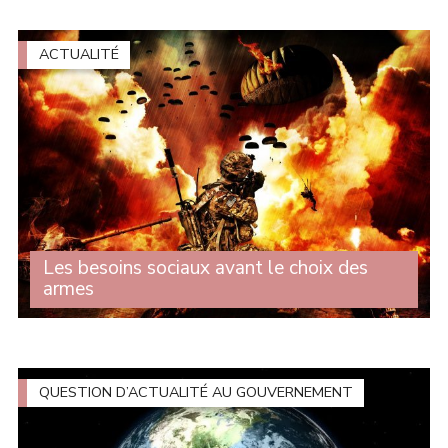
des loyers n'est pas une option : c'est une nécessité
absolue ! Lors des questions au (...)
ACTUALITÉ
Les besoins sociaux avant le choix des
armes
Lors du débat sur les enjeux stratégiques de
l'actualisation de la loi de programmation, Michelle
Gréaume est intervenue au nom du groupe CRCE-K afin
de dénoncer une loi de programmation militaire (...)
QUESTION D’ACTUALITÉ AU GOUVERNEMENT