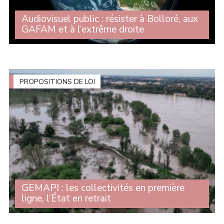
Audiovisuel public : résister à Bolloré, aux
GAFAM et à l’extrême droite
Alors que la commission d'enquête sur l'audiovisuel
public est devenu une tribune pour l'extrême droite et
que les milliardaires prennent le contrôle de chaînes, de
radios et de journaux, Michelle (...)
PROPOSITIONS DE LOI
GEMAPI : les collectivités en première
ligne, l’État en retrait
Le 7 avril dernier, le Sénat examinait la proposition de
loi visant à instaurer une gouvernance claire, juste et