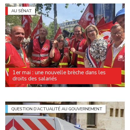
à cette situation, Michelle Gréaume a interrogé le
Gouvernement sur les garanties apportées (...)
AU SÉNAT
1er mai : une nouvelle brèche dans les
droits des salariés
Au printemps dernier, la question du travail le 1er mai a
occupé le débat public. Après plusieurs mois de
controverses et de mobilisation syndicales, le Sénat a
adopté un texte qui autorise les (...)
QUESTION D’ACTUALITÉ AU GOUVERNEMENT