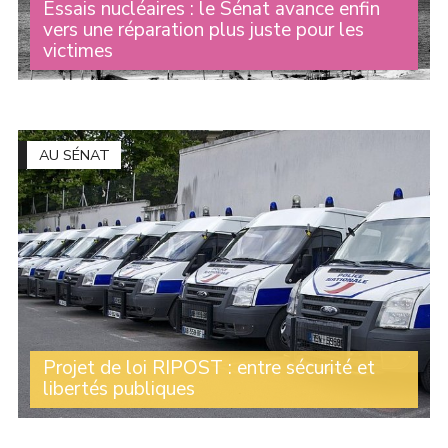
Essais nucléaires : le Sénat avance enfin
vers une réparation plus juste pour les
victimes
Pendant des décennies, des milliers de personnes ont
été exposées aux conséquences des essais nucléaires
français menés en Algérie puis en Polynésie française.
Beaucoup ont développé des maladies graves (...)
AU SÉNAT
Projet de loi RIPOST : entre sécurité et
libertés publiques
Le Sénat a récemment examiné le projet de loi «
Réponses immédiates aux phénomènes troublant