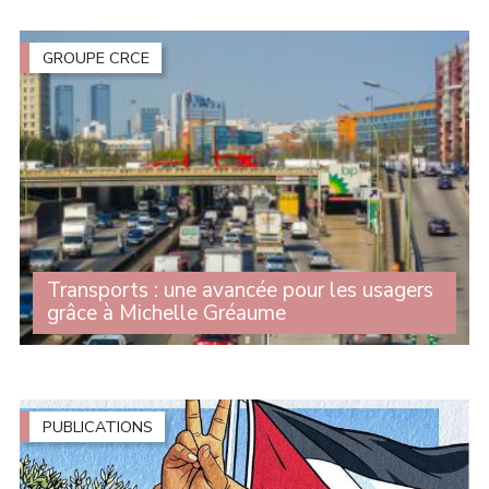
solidaire pour le GEMAPI (gestion des milieux
aquatiques et prévention des (...)
GROUPE CRCE
Transports : une avancée pour les usagers
grâce à Michelle Gréaume
Alors que le scrutin solennel sur le projet de loi-cadre
relatif au développement des transports est prévu le 28
avril prochain, le Sénat a entamé l'examen du texte et
adopté plusieurs (...)
PUBLICATIONS