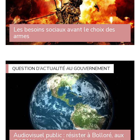
Les besoins sociaux avant le choix des
armes
Lors du débat sur les enjeux stratégiques de
l'actualisation de la loi de programmation, Michelle
Gréaume est intervenue au nom du groupe CRCE-K afin
de dénoncer une loi de programmation militaire (...)
QUESTION D’ACTUALITÉ AU GOUVERNEMENT
Audiovisuel public : résister à Bolloré, aux