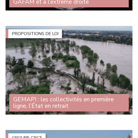
GAFAM et à l’extrême droite
Alors que la commission d'enquête sur l'audiovisuel
public est devenu une tribune pour l'extrême droite et
que les milliardaires prennent le contrôle de chaînes, de
radios et de journaux, Michelle (...)
PROPOSITIONS DE LOI
GEMAPI : les collectivités en première
ligne, l’État en retrait
Le 7 avril dernier, le Sénat examinait la proposition de
loi visant à instaurer une gouvernance claire, juste et
solidaire pour le GEMAPI (gestion des milieux
aquatiques et prévention des (...)
GROUPE CRCE