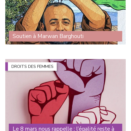
Soutien à Marwan Barghouti
Nous apprenons que Marwan Barghouti, prisonnier
politique palestinien incarcéré depuis plus de vingt ans,
se trouve aujourd’hui en danger immédiat suite à une
escalade de torture menée par ses (...)
DROITS DES FEMMES
Le 8 mars nous rappelle : l’égalité reste à