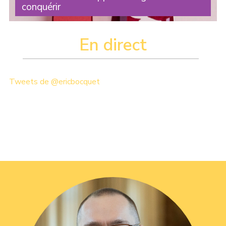
conquérir
Chaque année, le 8 mars nous rappelle une réalité : les
droits des femmes ne sont jamais définitivement acquis .
En direct
Ils doivent être défendus en permanence. Et chaque
nouveau droit obtenu n’est que le (...)
Tweets de @ericbocquet