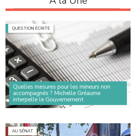
A la Une
QUESTION ÉCRITE
Quelles mesures pour les mineurs non
accompagnés ? Michelle Gréaume
interpelle le Gouvernement
Lorsque leur minorité est contestée, de nombreux
jeunes se retrouvent sans solution d'hébergement. Face
à cette situation, Michelle Gréaume a interrogé le
Gouvernement sur les garanties apportées (...)
AU SÉNAT