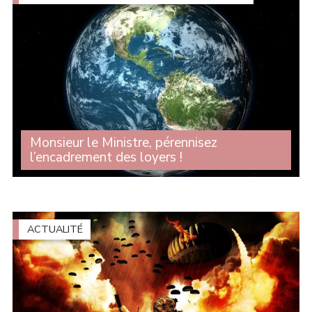
Monsieur le Ministre, pérennisez
l’encadrement des loyers !
L’encadrement des loyers doit être pérennisé, amélioré,
généralisé. Face à la crise du logement, l'encadrement
des loyers n'est pas une option : c'est une nécessité
absolue ! Lors des questions au (...)
ACTUALITÉ